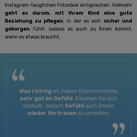
Instagram-tauglichen Fotoideal entsprechen. Vielmehr
geht es darum, mit Ihrem Kind eine gute
Beziehung
zu pflegen
, in der es sich
sicher und
geborgen
fühlt, sodass es auch zu Ihnen kommt,
wenn es etwas braucht.
Was richtig
ist, haben Eltern meistens
sehr
gut im Gefühl
. Erlauben Sie sich
deshalb, diesem
Gefühl
auch
immer
wieder
Vertrauen
zu schenken.