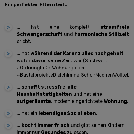
Ein perfekter Elternteil …
...
hat eine komplett
stressfreie
Schwangerschaft
und
harmonische Stillzeit
erlebt.
... ha
t
während der Karenz alles nachgeholt
,
wofür
davor keine Zeit
war (Stichwort
#OrdnungInDerWohnung oder
#BastelprojekteDieIchImmerSchonMachenWollte).
...
s
chafft stressfrei alle
Haushaltstätigkeiten
und hat eine
aufgeräumte
, modern eingerichtete
Wohnung
.
... h
at ein
lebendiges Sozialleben
.
...
kocht immer frisch
und g
ibt seinen Kindern
immer nur
Gesundes
zu essen.