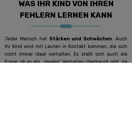
WAS IHR KIND VON IHREN
FEHLERN LERNEN KANN
Jeder Mensch hat
Stärken und Schwächen
. Auch
Ihr Kind wird mit Leuten in Kontakt kommen, die sich
nicht immer ideal verhalten. Es stellt sich auch die
Frage, ob es ein „ideales“ Verhalten überhaupt gibt, da
Menschen
unterschiedliche Sichtweisen,
Bedürfnisse und Erwartungen
haben. Indem Sie
Ihrem Kind vorleben, dass es
dazugehört
,
nicht alles
zu können
und auch mal einen Fehler zu machen und
dafür einzustehen, erfüllen Sie eine
wichtige
Vorbildfunktion
.