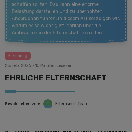
schaffen sollten. Das kann eine enorme
Belastung darstellen und zu überhöhten
Ansprüchen führen. In diesem Artikel zeigen wir,
warum es so wichtig ist, ehrlich über die
Ambivalenz in der Elternschaft zu reden.
Erziehung
23. Feb. 2026
·
10 Minuten Lesezeit
EHRLICHE ELTERNSCHAFT
Geschrieben von:
Elternseite Team