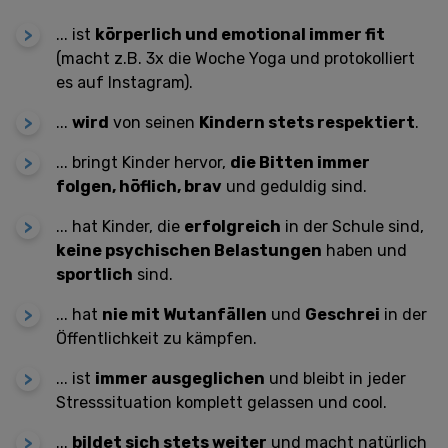
... i
st
körperlich und emotional immer fit
(macht z.B. 3x die Woche Yoga und protokolliert
es auf Instagram).
...
w
ird
von seinen
Kindern stets respektiert
.
... b
ringt Kinder hervor,
die Bitten immer
folgen, höflich, brav
und geduldig sind.
... ha
t Kinder, die
erfolgreich
in der Schule sind,
keine psychischen Belastungen
haben und
sportlich
sind.
... h
at
nie mit Wutanfällen
und
Geschrei
in der
Öffentlichkeit zu kämpfen.
... i
st
immer ausgeglichen
und bleibt in jeder
Stresssituation komplett gelassen und cool.
...
b
ildet sich stets weiter
und macht natürlich