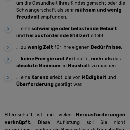
um die Gesundheit Ihres Kindes gemacht oder die
Schwangerschaft als sehr
mühsam und wenig
freudvoll
empfunden.
... e
ine
schwierige oder belastende Geburt
und
herausfordernde Stillzeit
erlebt.
... zu
w
enig Zeit
für Ihre eigenen
Bedürfnisse
.
...
k
eine Energie und Zeit
dafür,
mehr als
das
absolute Minimum
im
Haushalt
zu machen.
...
eine
Karenz
erlebt, die von
Müdigkeit
und
Überforderung
geprägt war.
Elternschaft ist mit vielen
Herausforderungen
verknüpft
. Diese Auflistung soll Sie nicht
entmutigen, sondern ein Bewusstsein dafür schaffen,