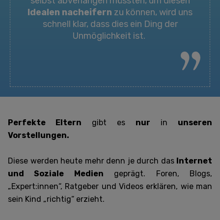
selbst abverlangen müssten, um diesen
Idealen nacheifern
zu können, wird uns
schnell klar, dass dies ein Ding der
Unmöglichkeit ist.
Perfekte Eltern
gibt es
nur
in
unseren
Vorstellungen.
Diese werden heute mehr denn je durch das
Internet
und Soziale Medien
geprägt. Foren, Blogs,
„Expert:innen“, Ratgeber und Videos erklären, wie man
sein Kind „richtig“ erzieht.