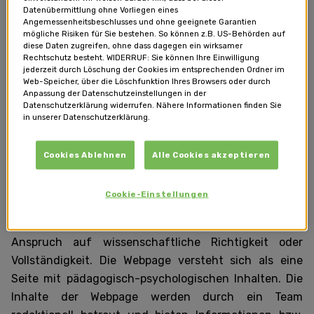
erfolgt zu den nachstehenden Bedingungen.
Datenübermittlung ohne Vorliegen eines
Angemessenheitsbeschlusses und ohne geeignete Garantien
mögliche Risiken für Sie bestehen. So können z.B. US-Behörden auf
diese Daten zugreifen, ohne dass dagegen ein wirksamer
Rechtschutz besteht. WIDERRUF: Sie können Ihre Einwilligung
jederzeit durch Löschung der Cookies im entsprechenden Ordner im
Web-Speicher, über die Löschfunktion Ihres Browsers oder durch
ARTIKEL
Anpassung der Datenschutzeinstellungen in der
Datenschutzerklärung widerrufen. Nähere Informationen finden Sie
in unserer Datenschutzerklärung.
Die auf der Webpage http://www.elternseite.at
Cookies Ablehnen
Alle Cookies akzeptieren
veröffentlichten Artikel werden von internen und
externen Fachexpert/innen wie zum Beispiel
Cookie-Einstellungen
Psycholog/innen in einer der Zielgruppe
altersadäquaten Sprache verfasst. Es besteht kein
Anspruch auf wissenschaftliche Richtigkeit oder
Vollständigkeit. Die Webpage versteht sich als eine
Seite mit pädagogisch-psychologischen Inhalten. Die
Inhalte der Webpage werden durch ein Team