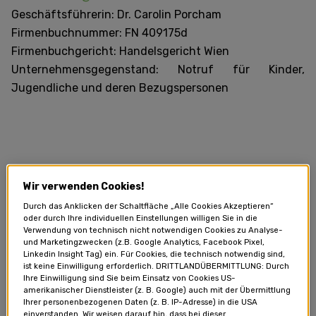
Geschäftsführerin: Dr. Carolin Porcham
Firmenbuchnummer: FN 409175d
Firmenbuchgericht: Handelsgericht Wien
Unternehmensgegenstand: Notruf für Kinder,
Jugendliche und deren Bezugspersonen
INFOS ZU UNSEREN
Wir verwenden Cookies!
NUTZUNGSBEDINGUNGEN
Durch das Anklicken der Schaltfläche „Alle Cookies Akzeptieren“
oder durch Ihre individuellen Einstellungen willigen Sie in die
Verwendung von technisch nicht notwendigen Cookies zu Analyse-
und Marketingzwecken (z.B. Google Analytics, Facebook Pixel,
Linkedin Insight Tag) ein. Für Cookies, die technisch notwendig sind,
Die Nutzung der Webpage unter
www.elternseite.at
ist keine Einwilligung erforderlich. DRITTLANDÜBERMITTLUNG: Durch
Ihre Einwilligung sind Sie beim Einsatz von Cookies US-
(im Folgenden "Webpage" genannt) durch den/die
amerikanischer Dienstleister (z. B. Google) auch mit der Übermittlung
Benutzer/in (im Folgenden User/innen genannt)
Ihrer personenbezogenen Daten (z. B. IP-Adresse) in die USA
einverstanden. Wir weisen darauf hin, dass bei dieser