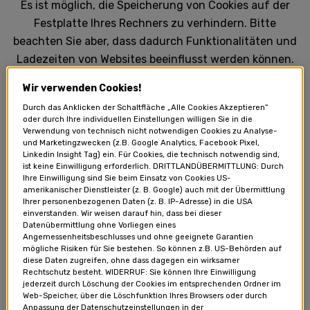
Es ist möglich, die Speicherung von Cookies auf der
Festplatte Ihres Rechners zu verhindern. Bitte
beachten Sie aber, dass dadurch Funktionalitäten und
Ladezeiten von Websites beeinflusst werden können.
Sollte sich unsere Vorgangsweise betreffend Cookies
Wir verwenden Cookies!
ändern, werden wir dies auf unserer Homepage und in
Durch das Anklicken der Schaltfläche „Alle Cookies Akzeptieren“
einer überarbeiteten Fassung dieser Erklärung zum
oder durch Ihre individuellen Einstellungen willigen Sie in die
Datenschutz bekannt geben.
Verwendung von technisch nicht notwendigen Cookies zu Analyse-
und Marketingzwecken (z.B. Google Analytics, Facebook Pixel,
Linkedin Insight Tag) ein. Für Cookies, die technisch notwendig sind,
ist keine Einwilligung erforderlich. DRITTLANDÜBERMITTLUNG: Durch
STRENG NOTWENDIGE COOKIES
Ihre Einwilligung sind Sie beim Einsatz von Cookies US-
amerikanischer Dienstleister (z. B. Google) auch mit der Übermittlung
Ihrer personenbezogenen Daten (z. B. IP-Adresse) in die USA
einverstanden. Wir weisen darauf hin, dass bei dieser
Datenübermittlung ohne Vorliegen eines
Diese Cookies sind zur Funktion der Website
Angemessenheitsbeschlusses und ohne geeignete Garantien
mögliche Risiken für Sie bestehen. So können z.B. US-Behörden auf
erforderlich und können in Ihren Systemen nicht
diese Daten zugreifen, ohne dass dagegen ein wirksamer
deaktiviert werden. In der Regel werden diese Cookies
Rechtschutz besteht. WIDERRUF: Sie können Ihre Einwilligung
jederzeit durch Löschung der Cookies im entsprechenden Ordner im
nur als Reaktion auf von Ihnen getätigte Aktionen
Web-Speicher, über die Löschfunktion Ihres Browsers oder durch
gesetzt, die einer Dienstanforderung entsprechen, wie
Anpassung der Datenschutzeinstellungen in der