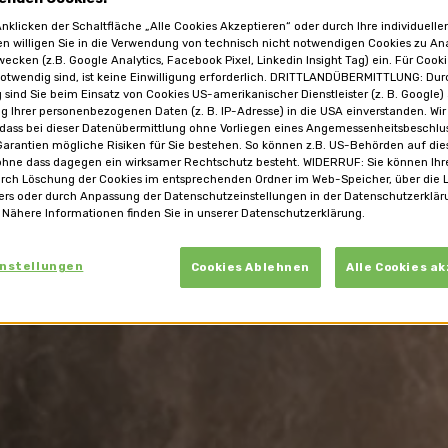
nklicken der Schaltfläche „Alle Cookies Akzeptieren“ oder durch Ihre individuelle
en willigen Sie in die Verwendung von technisch nicht notwendigen Cookies zu An
ecken (z.B. Google Analytics, Facebook Pixel, Linkedin Insight Tag) ein. Für Cooki
otwendig sind, ist keine Einwilligung erforderlich. DRITTLANDÜBERMITTLUNG: Dur
g sind Sie beim Einsatz von Cookies US-amerikanischer Dienstleister (z. B. Google)
g Ihrer personenbezogenen Daten (z. B. IP-Adresse) in die USA einverstanden. Wir
 dass bei dieser Datenübermittlung ohne Vorliegen eines Angemessenheitsbeschl
arantien mögliche Risiken für Sie bestehen. So können z.B. US-Behörden auf die
ohne dass dagegen ein wirksamer Rechtschutz besteht. WIDERRUF: Sie können Ihre
urch Löschung der Cookies im entsprechenden Ordner im Web-Speicher, über die 
ers oder durch Anpassung der Datenschutzeinstellungen in der Datenschutzerklär
 Nähere Informationen finden Sie in unserer Datenschutzerklärung.
instellungen
Cookies Ablehnen
Alle Cookies a