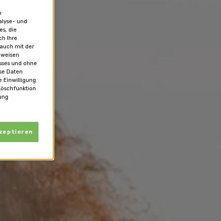
n
alyse- und
es, die
ch Ihre
 auch mit der
 weisen
usses und ohne
se Daten
 Einwilligung
Löschfunktion
ung
kzeptieren