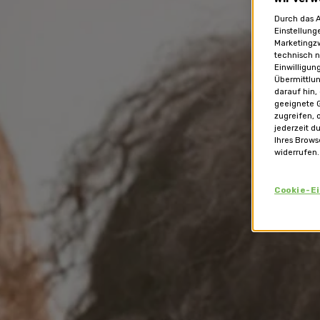
Durch das A
Einstellung
Marketingzw
technisch n
Einwilligun
Übermittlun
darauf hin,
geeignete G
zugreifen, 
jederzeit d
Ihres Brows
widerrufen.
Cookie-E