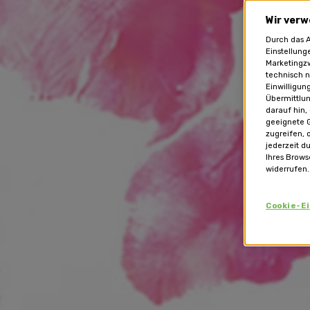
Wir verw
Durch das A
Einstellung
Marketingzw
technisch n
Einwilligun
Übermittlun
darauf hin,
geeignete G
zugreifen, 
jederzeit d
Ihres Brows
widerrufen.
Cookie-E