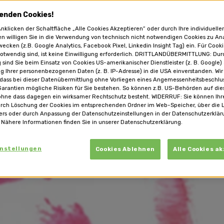
enden Cookies!
nklicken der Schaltfläche „Alle Cookies Akzeptieren“ oder durch Ihre individuelle
en willigen Sie in die Verwendung von technisch nicht notwendigen Cookies zu An
ecken (z.B. Google Analytics, Facebook Pixel, Linkedin Insight Tag) ein. Für Cooki
otwendig sind, ist keine Einwilligung erforderlich. DRITTLANDÜBERMITTLUNG: Dur
g sind Sie beim Einsatz von Cookies US-amerikanischer Dienstleister (z. B. Google)
g Ihrer personenbezogenen Daten (z. B. IP-Adresse) in die USA einverstanden. Wir
 dass bei dieser Datenübermittlung ohne Vorliegen eines Angemessenheitsbeschl
arantien mögliche Risiken für Sie bestehen. So können z.B. US-Behörden auf die
ohne dass dagegen ein wirksamer Rechtschutz besteht. WIDERRUF: Sie können Ihre
urch Löschung der Cookies im entsprechenden Ordner im Web-Speicher, über die 
ers oder durch Anpassung der Datenschutzeinstellungen in der Datenschutzerklär
 Nähere Informationen finden Sie in unserer Datenschutzerklärung.
instellungen
Cookies Ablehnen
Alle Cookies a