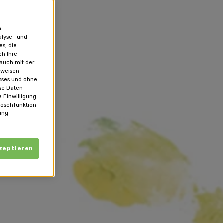
n
alyse- und
es, die
ch Ihre
 auch mit der
 weisen
usses und ohne
se Daten
 Einwilligung
Löschfunktion
ung
kzeptieren