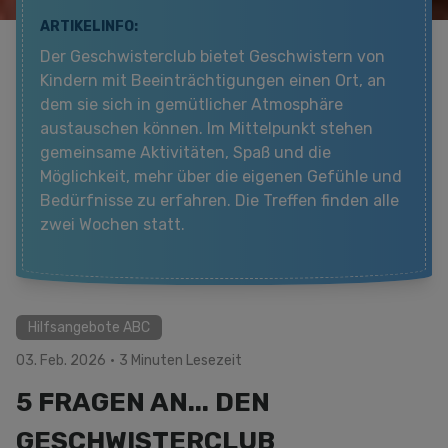
ARTIKELINFO:
Der Geschwisterclub bietet Geschwistern von
Kindern mit Beeinträchtigungen einen Ort, an
dem sie sich in gemütlicher Atmosphäre
austauschen können. Im Mittelpunkt stehen
gemeinsame Aktivitäten, Spaß und die
Möglichkeit, mehr über die eigenen Gefühle und
Bedürfnisse zu erfahren. Die Treffen finden alle
zwei Wochen statt.
Hilfsangebote ABC
03. Feb. 2026
·
3 Minuten Lesezeit
5 FRAGEN AN... DEN
GESCHWISTERCLUB