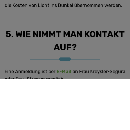
die Kosten von Licht ins Dunkel übernommen werden.
5. WIE NIMMT MAN KONTAKT
AUF?
Eine Anmeldung ist per
E-Mail
an Frau Kreysler-Segura
oder Frau Strasser möglich.
Adresse:
Albert-Schweitzer-Haus
Schwarzspanierstraße 13, 1. Stock
1090 Wien