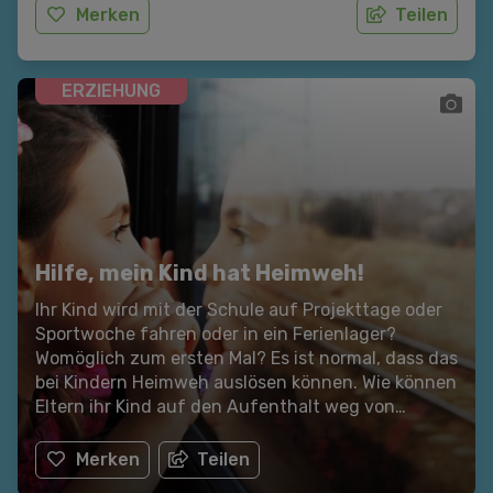
Neugier, Aufregung, aber auch Angst. Wie Sie als
Merken
Teilen
Eltern Ihr Kind darauf vorbereiten, können Sie hier
nachlesen.
ERZIEHUNG
Hilfe, mein Kind hat Heimweh!
Ihr Kind wird mit der Schule auf Projekttage oder
Sportwoche fahren oder in ein Ferienlager?
Womöglich zum ersten Mal? Es ist normal, dass das
bei Kindern Heimweh auslösen können. Wie können
Eltern ihr Kind auf den Aufenthalt weg von
zuhause vorbereiten? Und was kann man tun, um
Heimweh vorzubeugen? In diesem Artikel können
Merken
Teilen
Sie unsere Tipps für Eltern nachlesen.