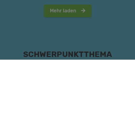
Mehr laden
SCHWERPUNKTTHEMA
SEXUALITÄT
Hier geht's zur Projektseite, bzw. direkt zu den
Modulen: