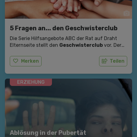
5 Fragen an... den Geschwisterclub
Die Serie Hilfsangebote ABC der Rat auf Draht
Elternseite stellt den
Geschwisterclub
vor. Der
Geschwisterclub ist ein
kostenloses Angebot
des Diakoniewerks für Kinder von 5-12 Jahren, die
Merken
Teilen
Geschwister mit Beeinträchtigungen haben.
ERZIEHUNG
Ablösung in der Pubertät