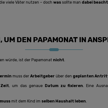
 die viele Väter nutzen – doch
was
sollte man
dabei beach
N, UM DEN PAPAMONAT IN ANS
chen würde, ist der Papamonat
nicht
.
termin
muss der
Arbeitgeber
über den
geplanten Antrit
Zeit
, um das genaue
Datum zu fixieren
. Eine Ausna
 muss
mit dem Kind im
selben Haushalt leben
.