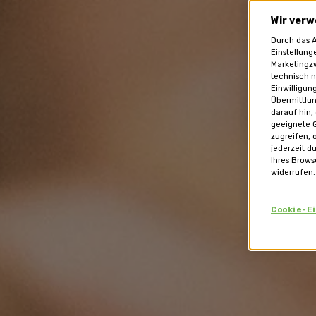
Wir verw
Durch das A
Einstellung
Marketingzw
technisch n
Einwilligun
Übermittlun
darauf hin,
geeignete G
zugreifen, 
jederzeit d
Ihres Brows
widerrufen.
Cookie-E