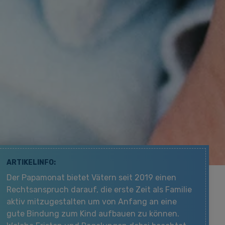
ARTIKELINFO:
Der Papamonat bietet Vätern seit 2019 einen
Rechtsanspruch darauf, die erste Zeit als Familie
aktiv mitzugestalten um von Anfang an eine
gute Bindung zum Kind aufbauen zu können.