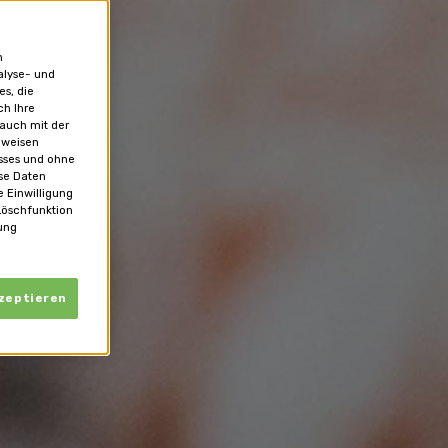
n
alyse- und
es, die
ch Ihre
 auch mit der
 weisen
usses und ohne
se Daten
 Einwilligung
Löschfunktion
ung
kzeptieren