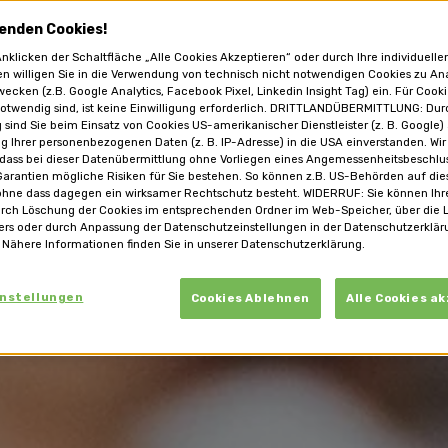
enden Cookies!
nklicken der Schaltfläche „Alle Cookies Akzeptieren“ oder durch Ihre individuelle
en willigen Sie in die Verwendung von technisch nicht notwendigen Cookies zu An
ecken (z.B. Google Analytics, Facebook Pixel, Linkedin Insight Tag) ein. Für Cooki
otwendig sind, ist keine Einwilligung erforderlich. DRITTLANDÜBERMITTLUNG: Dur
g sind Sie beim Einsatz von Cookies US-amerikanischer Dienstleister (z. B. Google)
g Ihrer personenbezogenen Daten (z. B. IP-Adresse) in die USA einverstanden. Wir
 dass bei dieser Datenübermittlung ohne Vorliegen eines Angemessenheitsbeschl
arantien mögliche Risiken für Sie bestehen. So können z.B. US-Behörden auf die
ohne dass dagegen ein wirksamer Rechtschutz besteht. WIDERRUF: Sie können Ihre
urch Löschung der Cookies im entsprechenden Ordner im Web-Speicher, über die 
ers oder durch Anpassung der Datenschutzeinstellungen in der Datenschutzerklär
 Nähere Informationen finden Sie in unserer Datenschutzerklärung.
instellungen
Cookies Ablehnen
Alle Cookies a