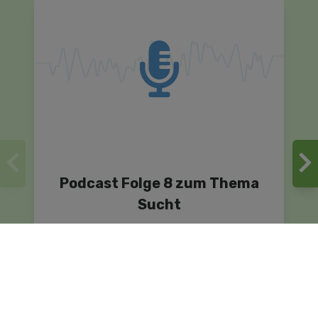
Podcast Folge 8 zum Thema
Sucht
Die Rat auf Draht Elternseite zum
Anhören - unser Podcast aus den
Regionen für Eltern in ganz Österreich. In
Episode 8 des Rat-auf-Draht-Elternseite-
Podcasts ist David Vogl vom Institut