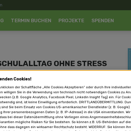
NG
TERMIN BUCHEN
PROJEKTE
SPENDEN
SCHULALLTAG OHNE STRESS
enden Cookies!
nklicken der Schaltfläche „Alle Cookies Akzeptieren“ oder durch Ihre individuelle
en willigen Sie in die Verwendung von technisch nicht notwendigen Cookies zu An
ecken (z.B. Google Analytics, Facebook Pixel, Linkedin Insight Tag) ein. Für Cooki
otwendig sind, ist keine Einwilligung erforderlich. DRITTLANDÜBERMITTLUNG: Dur
g sind Sie beim Einsatz von Cookies US-amerikanischer Dienstleister (z. B. Google)
g Ihrer personenbezogenen Daten (z. B. IP-Adresse) in die USA einverstanden. Wir
 dass bei dieser Datenübermittlung ohne Vorliegen eines Angemessenheitsbeschl
arantien mögliche Risiken für Sie bestehen. So können z.B. US-Behörden auf die
ohne dass dagegen ein wirksamer Rechtschutz besteht. WIDERRUF: Sie können Ihre