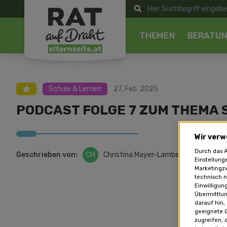
THEMEN
BERATU
Schule & Lernen
27. Feb. 2025
PODCAST FOLGE 7 ZUM THEMA 
Wir verw
Durch das A
Geschrieben von:
CM
Christina Mayer-Lamberg
Einstellung
Marketingzw
technisch n
Einwilligun
Übermittlun
darauf hin,
geeignete G
zugreifen, 