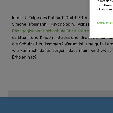
jederzeit d
Ihres Brows
widerrufen.
In der 7. Folge des Rat-auf-Draht-Elternseite-Podc
Cookie-E
Simone Pöllmann, Psychologin, Volksschullehreri
Pädagogischen Hochschule Oberösterreich
über das
es Eltern und Kindern, Stress und Druck zu minim
die Schulzeit zu kommen? Warum ist eine gute Le
wie kann ich dafür sorgen, dass mein Kind zwis
Erholen hat?