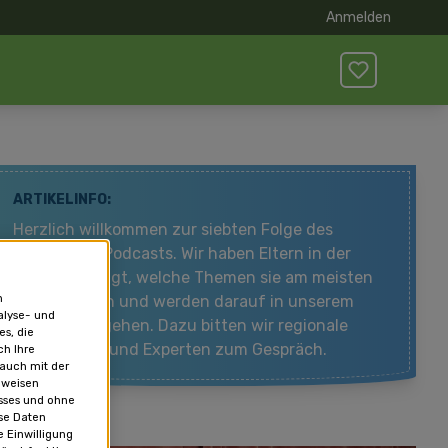
Anmelden
ARTIKELINFO:
Herzlich willkommen zur siebten Folge des
Elternseite-Podcasts. Wir haben Eltern in der
Region gefragt, welche Themen sie am meisten
n
beschäftigen und werden darauf in unserem
alyse- und
Podcast eingehen. Dazu bitten wir regionale
es, die
Expertinnen und Experten zum Gespräch.
ch Ihre
 auch mit der
 weisen
usses und ohne
se Daten
 Einwilligung