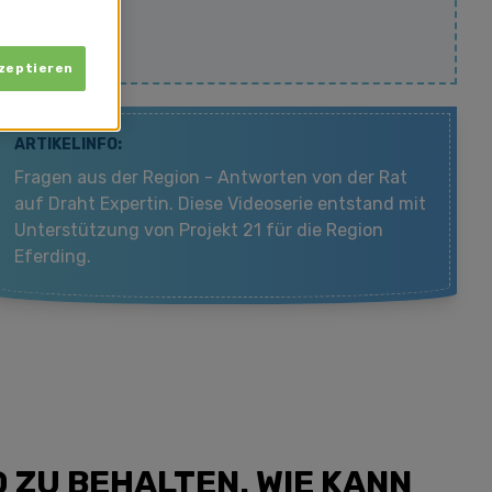
kzeptieren
ARTIKELINFO:
Fragen aus der Region - Antworten von der Rat
auf Draht Expertin. Diese Videoserie entstand mit
Unterstützung von Projekt 21 für die Region
Eferding.
D ZU BEHALTEN. WIE KANN