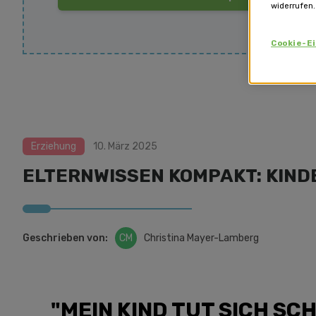
widerrufen.
Cookie-E
Erziehung
10. März 2025
ELTERNWISSEN KOMPAKT: KIN
Geschrieben von:
CM
Christina Mayer-Lamberg
"MEIN KIND TUT SICH SC