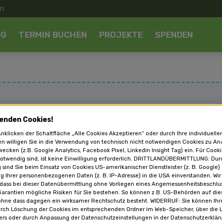
NG
TERMIN BUCHEN
PROJEKTE
SPENDEN
enden Cookies!
nklicken der Schaltfläche „Alle Cookies Akzeptieren“ oder durch Ihre individuelle
en willigen Sie in die Verwendung von technisch nicht notwendigen Cookies zu An
Einstellungen blockiert
ecken (z.B. Google Analytics, Facebook Pixel, Linkedin Insight Tag) ein. Für Cooki
otwendig sind, ist keine Einwilligung erforderlich. DRITTLANDÜBERMITTLUNG: Dur
ausdrücklich in die Übermittlung von technischen Informatio
g sind Sie beim Einsatz von Cookies US-amerikanischer Dienstleister (z. B. Google)
lung, den damit verbundenen Risiken und zu Ihrem Recht au
g Ihrer personenbezogenen Daten (z. B. IP-Adresse) in die USA einverstanden. Wir
 dass bei dieser Datenübermittlung ohne Vorliegen eines Angemessenheitsbeschl
arantien mögliche Risiken für Sie bestehen. So können z.B. US-Behörden auf die
ohne dass dagegen ein wirksamer Rechtschutz besteht. WIDERRUF: Sie können Ihre
urch Löschung der Cookies im entsprechenden Ordner im Web-Speicher, über die 
alte laden
ers oder durch Anpassung der Datenschutzeinstellungen in der Datenschutzerklär