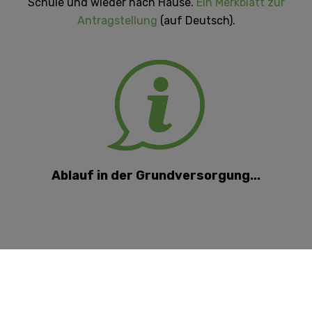
Schule und wieder nach Hause.
Ein Merkblatt zur
Antragstellung
(auf Deutsch).
Ablauf in der Grundversorgung...
...wenn Sie Familienbeihilfe erhalten:
Füllen Sie dieses
Formular
(auch an der Schule
erhältlich) aus und wenden Sie sich an das für