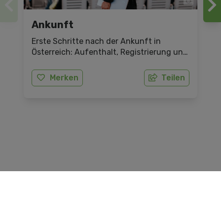
Ankunft
Erste Schritte nach der Ankunft in
Österreich: Aufenthalt, Registrierung und
Meldung.
Merken
Teilen
українська версія сторінки