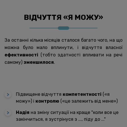
ВІДЧУТТЯ «Я МОЖУ»
За останні кілька місяців сталося багато чого, на що
можна було мало вплинути, і відчуття власної
ефективності
(тобто здатності впливати на речі
самому)
зменшилося
.
Підвищене відчуття
компетентності
(«я
можу») і
контролю
(«це залежить від мене»)
Надія
на зміну ситуації на краще "коли все це
закінчиться, я зустрінуся з ..., піду до ..."