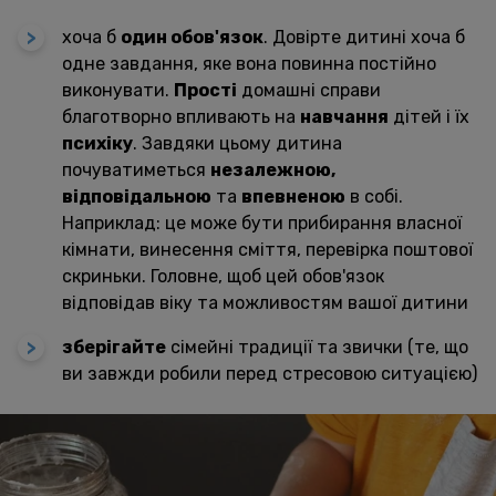
хоча б
один обов'язок
. Довірте дитині хоча б
одне завдання, яке вона повинна постійно
виконувати.
Прості
домашні справи
благотворно впливають на
навчання
дітей і їх
психіку
. Завдяки цьому дитина
почуватиметься
незалежною,
відповідальною
та
впевненою
в собі.
Наприклад: це може бути прибирання власної
кімнати, винесення сміття, перевірка поштової
скриньки. Головне, щоб цей обов'язок
відповідав віку та можливостям вашої дитини
зберігайте
сімейні традиції та звички (те, що
ви завжди робили перед стресовою ситуацією)