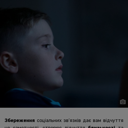
Збереження
соціальних зв’язків дає вам відчуття
не самотності, створює відчуття
близькості
та