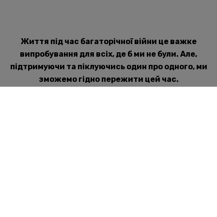
Життя під час багаторічної війни це важке
випробування для всіх, де б ми не були. Але,
підтримуючи та піклуючись один про одного, ми
зможемо гідно пережити цей час.
Якщо ти Вам потрібна індивідуальна підтримка
може записатися на прийом до Rat auf Draht
Elternseite.
ОНЛАЙН ВІДЕОКОНСУЛЬТАЦІЯ
Якщо вам потрібна
підтримка,
зв’яжіться з нами.