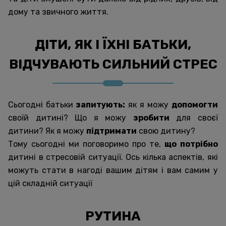
дому та звичного життя.
ДІТИ, ЯК І ЇХНІ БАТЬКИ,
ВІДЧУВАЮТЬ СИЛЬНИЙ СТРЕС
Сьогодні батьки
запитують:
як я можу
допомогти
своїй дитині? Що я можу
зробити
для своєї
дитини? Як я можу
підтримати
свою дитину?
Тому сьогодні ми поговоримо про те,
що
потрібно
дитині в стресовій ситуації. Ось кілька аспектів, які
можуть стати в нагоді вашим дітям і вам самим у
цій складній ситуації
РУТИНА