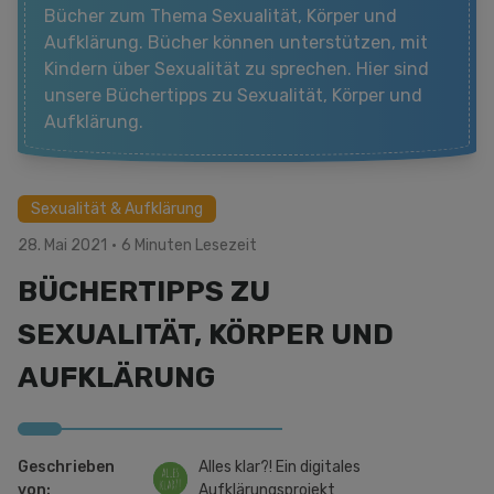
Bücher zum Thema Sexualität, Körper und
Aufklärung. Bücher können unterstützen, mit
Kindern über Sexualität zu sprechen. Hier sind
unsere Büchertipps zu Sexualität, Körper und
Aufklärung.
Sexualität & Aufklärung
28. Mai 2021
·
6 Minuten Lesezeit
BÜCHERTIPPS ZU
SEXUALITÄT, KÖRPER UND
AUFKLÄRUNG
Geschrieben
Alles klar?! Ein digitales
von:
Aufklärungsprojekt