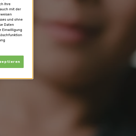
ch Ihre
 auch mit der
 weisen
usses und ohne
se Daten
 Einwilligung
Löschfunktion
ung
kzeptieren