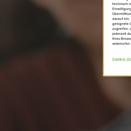
technisch n
Einwilligun
Übermittlun
darauf hin,
geeignete G
zugreifen, 
jederzeit d
Ihres Brows
widerrufen.
Cookie-E