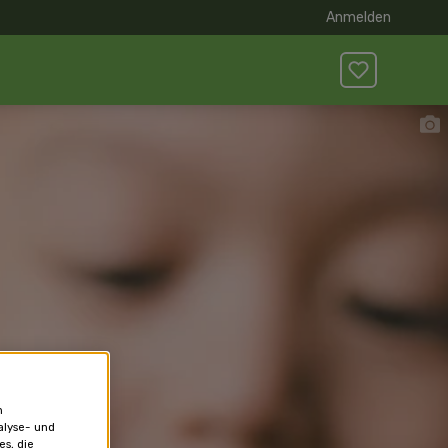
Anmelden
n
alyse- und
es, die