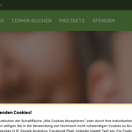
NG
TERMIN BUCHEN
PROJEKTE
SPENDEN
enden Cookies!
nklicken der Schaltfläche „Alle Cookies Akzeptieren“ oder durch Ihre individuelle
en willigen Sie in die Verwendung von technisch nicht notwendigen Cookies zu An
ecken (z.B. Google Analytics, Facebook Pixel, Linkedin Insight Tag) ein. Für Cooki