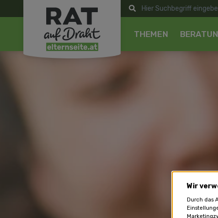
THEMEN
BERATU
Wir verw
Durch das A
Einstellung
Marketingzw