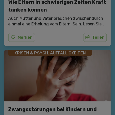
Wie Eltern in schwierigen Zeiten Kraft
tanken können
Auch Mütter und Väter brauchen zwischendurch
einmal eine Erholung vom Eltern-Sein. Lesen Sie
hier fünf Tipps, wie Sie lernen, Ihre eigenen
Bedürfnisse neu zu entdecken und regelmäßig
Merken
Teilen
passende Ressourcen zu aktivieren. In
Zusammenarbeit mit der Österreichischen
Gesundheitskasse.
KRISEN & PSYCH. AUFFÄLLIGKEITEN
Zwangsstörungen bei Kindern und