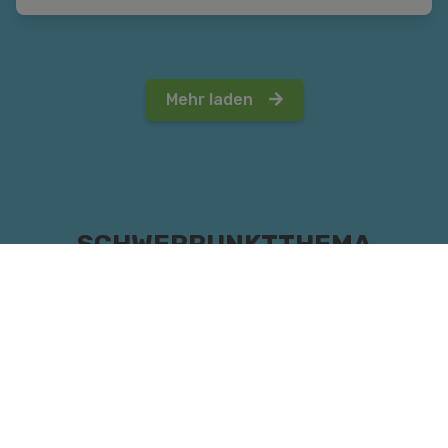
Mehr laden
SCHWERPUNKTTHEMA
SEXUALITÄT
Hier geht's zur Projektseite, bzw. direkt zu den
Modulen: