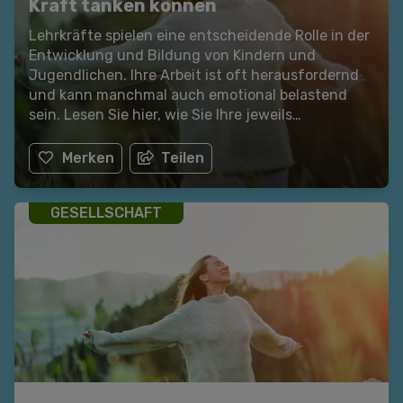
Kraft tanken können
Lehrkräfte spielen eine entscheidende Rolle in der
Entwicklung und Bildung von Kindern und
Jugendlichen. Ihre Arbeit ist oft herausfordernd
und kann manchmal auch emotional belastend
sein. Lesen Sie hier, wie Sie Ihre jeweils
individuellen Kraftquellen erkennen und
regelmäßig aktivieren können. Ein Beitrag in
Merken
Teilen
Zusammenarbeit mit der Österreichischen
Gesundheitskasse.
GESELLSCHAFT