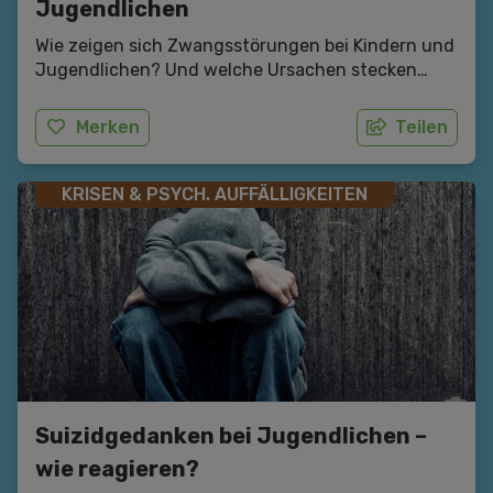
Jugendlichen
Wie zeigen sich Zwangsstörungen bei Kindern und
Jugendlichen? Und welche Ursachen stecken
dahinter? Wie Eltern gut reagieren können, wenn
sie vermuten, dass ihr Kind an Zwangsstörungen
Merken
Teilen
leidet.
KRISEN & PSYCH. AUFFÄLLIGKEITEN
Suizidgedanken bei Jugendlichen –
wie reagieren?