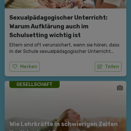
Sexualpädagogischer Unterricht:
Warum Aufklärung auch im
Schulsetting wichtig ist
Eltern sind oft verunsichert, wenn sie hören, dass
in der Schule sexualpädagogischer Unterricht
stattfinden soll. In diesem Artikel erklären wir, was
Sexualpädagogik im Unterricht umfasst, warum es
Merken
Teilen
wichtig ist, in einem geschützen Rahmen Raum
für Fragen zu eröffnen und wieso
sexualpädagogischer Unterricht auch Eltern und
GESELLSCHAFT
die Kommunikation innerhalb der Familie stärken
kann.
Wie Lehrkräfte in schwierigen Zeiten