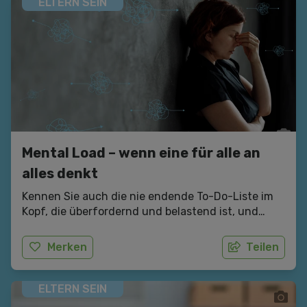
paar Denkanstöße und Tipps, was man im Kleinen
ELTERN SEIN
tun kann. Mütter genauso wie Väter.
Mental Load – wenn eine für alle an
alles denkt
Kennen Sie auch die nie endende To-Do-Liste im
Kopf, die überfordernd und belastend ist, und
letztlich auch zu Konflikten und Frustration in der
Paarbeziehung führt?
Merken
Teilen
ELTERN SEIN