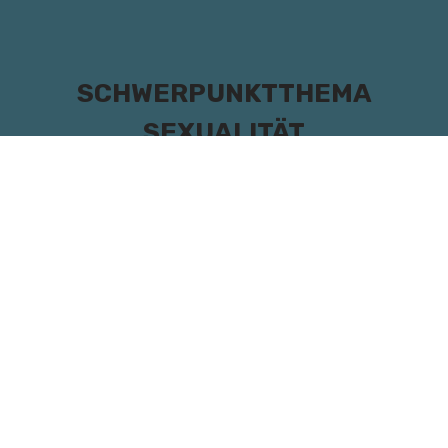
SCHWERPUNKTTHEMA
SEXUALITÄT
Hier geht's zur Projektseite, bzw. direkt zu den
Modulen: