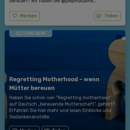
bereuen? Wir haben bei
@piepmadame
nachgefragt
. Hinter dem erfolgreichen
Instagramaccount
steckt Wiebke Schenter, die
Merken
Teilen
sich seit vielen Jahren mit
den Themen Regretting
Motherhood und ehrliche Elternschaft befasst.
ELTERN SEIN
Regretting Motherhood – wenn
Mütter bereuen
Haben Sie schon von "Regretting motherhood“,
auf Deutsch „bereuende Mutterschaft“, gehört?
Erfahren Sie hier mehr und lesen Einblicke und
Gedankenanstöße.