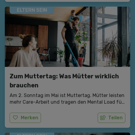
ELTERN SEIN
Zum Muttertag: Was Mütter wirklich
brauchen
Am 2. Sonntag im Mai ist Muttertag. Mütter leisten
mehr Care-Arbeit und tragen den Mental Load für
die Familie. Mamas bekommen oft Blumen und
Pralinen, dabei wäre ein Umdenken in der
Merken
Teilen
Gesellschaft und eine gerechtere Verteilung der
unbezahlten Arbeit viel wichtiger. Wir haben ein