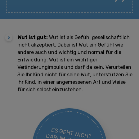
Wut ist gut:
Wut ist als Gefühl gesellschaftlich
nicht akzeptiert. Dabei ist Wut ein Gefühl wie
andere auch und wichtig und normal für die
Entwicklung. Wut ist ein wichtiger
Veränderungimpuls und darf da sein. Verurteilen
Sie Ihr Kind nicht für seine Wut, unterstützen Sie
Ihr Kind, in einer angemessenen Art und Weise
für sich selbst einzustehen.
ES G
EH
T
N
IC
A
R
U
M
, D
A
T
IC
H
T
SEIN
D
F,
N
D
ER
N
W
N
IT
W
U
T
U
M
G
EH