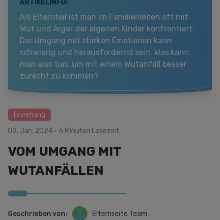
ARTIKELINFO:
Als Elternteil ist man im Familienleben oft mit
Wut und Ärger der eigenen Kinder konfrontiert.
Der Umgang mit starken Emotionen kann
schwierig und herausfordernd sein. Was kann
man also tun, um mit einem Wutanfall besser
zurecht zu kommen?
Erziehung
02. Jan. 2024
·
6 Minuten Lesezeit
VOM UMGANG MIT
WUTANFÄLLEN
Geschrieben von:
Elternseite Team