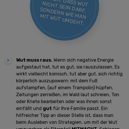
H
T D
SS W
U
N
A
R
SO
IE M
A
M
T.
Wut muss raus.
Wenn sich negative Energie
aufgestaut hat, tut es gut, sie rauszulassen. Es
wirkt vielleicht komisch, tut aber gut, sich richtig
körperlich auszupowern: mit dem Fuß
aufstampfen, (auf einem Trampolin) hüpfen,
Zeitungen zerreißen, im Wald laut schreien, Ton
oder Knete bearbeiten oder was ihnen sonst
einfällt und
gut
für Ihre Familie passt. Ein
hilfreicher Tipp an dieser Stelle ist, dass man
beim Ausleben von Strategien, um mit der Wut