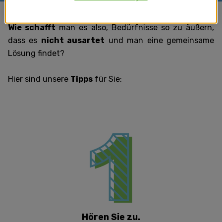
Wie schafft
man es also, Bedürfnisse so zu äußern,
dass es
nicht ausartet
und man eine gemeinsame
Lösung findet?
Hier sind unsere
Tipps
für Sie:
Hören Sie zu.