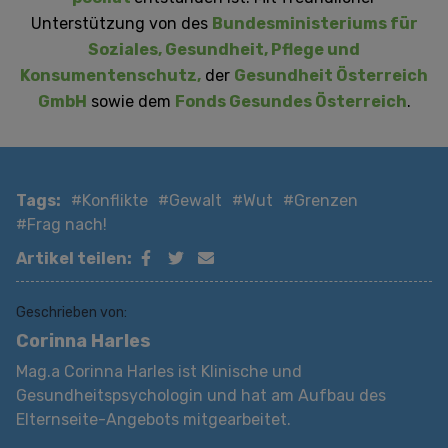
Unterstützung von des
Bundesministeriums für
Soziales, Gesundheit, Pflege und
Konsumentenschutz,
der
Gesundheit Österreich
GmbH
sowie dem
Fonds Gesundes Österreich
.
Tags:
#Konflikte
#Gewalt
#Wut
#Grenzen
#Frag nach!
Artikel teilen:
Geschrieben von:
Corinna Harles
Mag.a Corinna Harles ist Klinische und
Gesundheitspsychologin und hat am Aufbau des
Elternseite-Angebots mitgearbeitet.