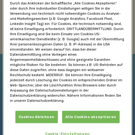
Auch wenn einem das vielleicht nicht immer bewusst
Durch das Anklicken der Schaltfläche „Alle Cookies Akzeptieren“
ist: Es ist
wichtig
und
gut
, sich gegenseitig zu
oder durch Ihre individuellen Einstellungen willigen Sie in die
Verwendung von technisch nicht notwendigen Cookies zu Analyse-
sagen
, was man
braucht
und wie man sich
fühlt
.
und Marketingzwecken (z.B. Google Analytics, Facebook Pixel,
Und es ist auch wichtig, die Dinge im Streit
Linkedin Insight Tag) ein. Für Cookies, die technisch notwendig sind,
ist keine Einwilligung erforderlich. DRITTLANDÜBERMITTLUNG: Durch
miteinander auszudiskutieren
. Denn so können
Ihre Einwilligung sind Sie beim Einsatz von Cookies US-
amerikanischer Dienstleister (z. B. Google) auch mit der Übermittlung
gute
gemeinsame Lösungen
gefunden werden.
Ihrer personenbezogenen Daten (z. B. IP-Adresse) in die USA
einverstanden. Wir weisen darauf hin, dass bei dieser
Datenübermittlung ohne Vorliegen eines
Angemessenheitsbeschlusses und ohne geeignete Garantien
mögliche Risiken für Sie bestehen. So können z.B. US-Behörden auf
diese Daten zugreifen, ohne dass dagegen ein wirksamer
Rechtschutz besteht. WIDERRUF: Sie können Ihre Einwilligung
jederzeit durch Löschung der Cookies im entsprechenden Ordner im
Web-Speicher, über die Löschfunktion Ihres Browsers oder durch
Kennen Sie eine Familie, in der nie gestritten
Anpassung der Datenschutzeinstellungen in der
Datenschutzerklärung widerrufen. Nähere Informationen finden Sie
wird?
in unserer Datenschutzerklärung.
Cookies Ablehnen
Alle Cookies akzeptieren
Cookie-Einstellungen