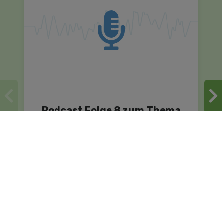
Podcast Folge 8 zum Thema
Sucht
Die Rat auf Draht Elternseite zum
Anhören - unser Podcast aus den
Regionen für Eltern in ganz Österreich. In
Episode 8 des Rat-auf-Draht-Elternseite-
Podcasts ist David Vogl vom Institut
Suchtprävention der pro mente
Oberösterreich zu Gast. Er spricht über